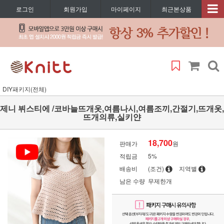
로그인
회원가입
마이페이지
최근본상품
DIY패키지(전체)
제니 뷔스티에 /코바늘뜨개옷,여름나시,여름조끼,간절기,뜨개옷,
뜨개의류,실키얀
18,700
판매가
원
적립금
5%
배송비
(조건)
지역별
남은 수량
무제한개