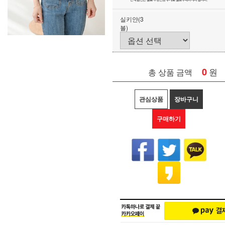
실키얀(3
볼)
0
원
총 상품 금액
관심상품
장바구니
구매하기