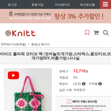
로그인
회원가입
마이페이지
최근본상품
DIY패키지(분류별)
동영상 패키지
비비드 플라워 모티브 백 /코바늘뜨개가방,스타벅스,꽃모티브,뜨
개가방DIY,여름가방,나나실
12,710
판매가
원
적립금
5%
배송비
(조건)
지역별
남은 수량
무제한개