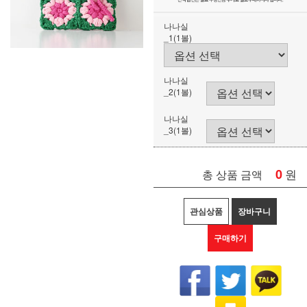
나나실
_1(1볼)
나나실
_2(1볼)
나나실
_3(1볼)
0
원
총 상품 금액
관심상품
장바구니
구매하기