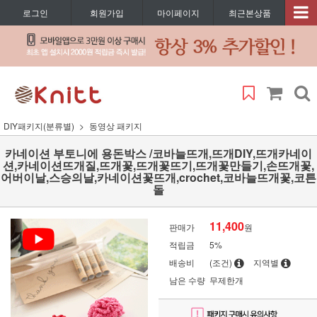
로그인
회원가입
마이페이지
최근본상품
DIY패키지(분류별)
동영상 패키지
카네이션 부토니에 용돈박스 /코바늘뜨개,뜨개DIY,뜨개카네이
션,카네이션뜨개질,뜨개꽃,뜨개꽃뜨기,뜨개꽃만들기,손뜨개꽃,
어버이날,스승의날,카네이션꽃뜨개,crochet,코바늘뜨개꽃,코튼
돌
11,400
판매가
원
적립금
5%
배송비
(조건)
지역별
남은 수량
무제한개