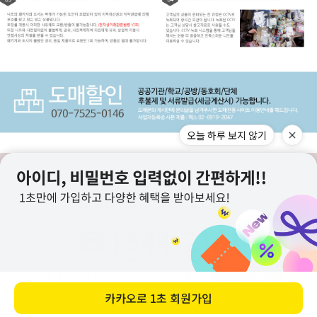
오늘 하루 보지 않기
구매고객 리뷰
상점정보
PC버전
이용안내
고객센터
도매전용몰
▲TOP
카카오로
1초 회원가입