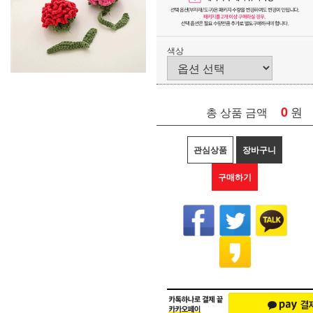
색상
0
원
총 상품 금액
관심상품
장바구니
구매하기