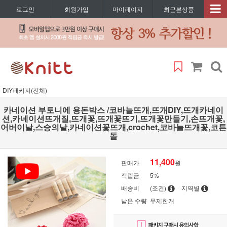
로그인
회원가입
마이페이지
최근본상품
DIY패키지(전체)
카네이션 부토니에 용돈박스 /코바늘뜨개,뜨개DIY,뜨개카네이
션,카네이션뜨개질,뜨개꽃,뜨개꽃뜨기,뜨개꽃만들기,손뜨개꽃,
어버이날,스승의날,카네이션꽃뜨개,crochet,코바늘뜨개꽃,코튼
돌
11,400
판매가
원
적립금
5%
배송비
(조건)
지역별
남은 수량
무제한개