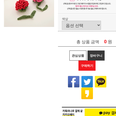
색상
0
원
총 상품 금액
관심상품
장바구니
구매하기