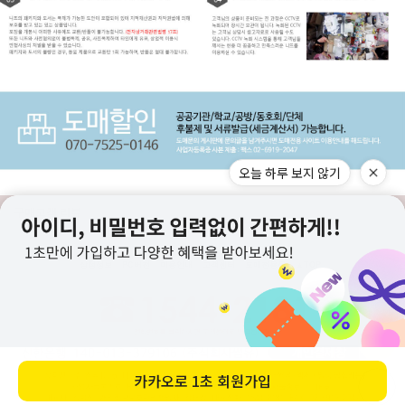
오늘 하루 보지 않기
구매고객 리뷰
상점정보
PC버전
이용안내
고객센터
도매전용몰
▲TOP
카카오로
1초 회원가입