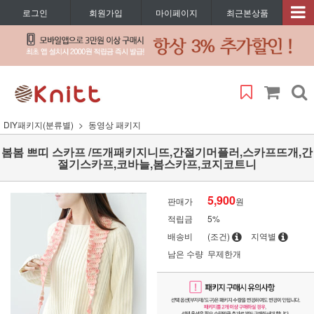
로그인
회원가입
마이페이지
최근본상품
DIY패키지(분류별)
동영상 패키지
봄봄 쁘띠 스카프 /뜨개패키지니뜨,간절기머플러,스카프뜨개,간
절기스카프,코바늘,봄스카프,코지코트니
5,900
판매가
원
적립금
5%
배송비
(조건)
지역별
남은 수량
무제한개