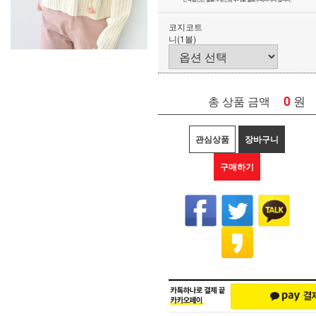
코지코트
니(1볼)
0
원
총 상품 금액
관심상품
장바구니
구매하기