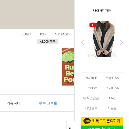
RECENT
ITEM
LOGIN
JOIN
MY PAGE
ORDER
/
0
▲
+2,000 쿠폰
NOTICE
주문Q&A
REVIEW
뜨개Q&A
미확인입금
FAQ
커뮤니티
우수 고객몰
개인결제
사은품