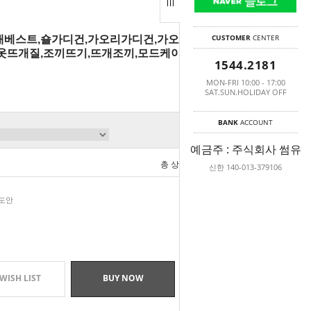
CUSTOMER
CENTER
뜨개베스트,숄가디건,가오리가디건,가오리베스트,
옷뜨개질,조끼뜨기,뜨개조끼,모드케이크,겨울
1544.2181
MON-FRI 10:00 - 17:00
SAT.SUN.HOLIDAY OFF
BANK
ACCOUNT
예금주 : 주식회사 썸유
총 상품 금액
0
원
신한 140-013-379106
+도안
WISH LIST
BUY NOW