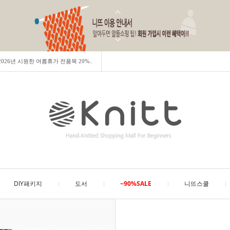
] 2026년 시원한 여름휴가 전품목 20%..
DIY패키지
도서
~90%SALE
니뜨스쿨