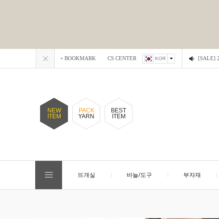
+ BOOKMARK
CS CENTER
[SALE
KOR
NEW
PACK
BEST
ITEM
YARN
ITEM
뜨개실
바늘/도구
부자재
EVENT