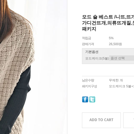
모드 숄 베스트 /니뜨,
가디건뜨개,의류뜨개질,
패키지
적립금
5%
판매가격
26,500원
기본옵션
모드케이크(5볼)
남은수량
무제한 개
패키지구성
모드케이크 5볼
ADD TO CART