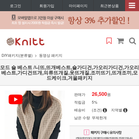
로그인
회원가입
마이페이지
최근본상품
DIY패키지(분류별)
동영상 패키지
모드 숄 베스트 /니뜨,뜨개베스트,숄가디건,가오리가디건,가오리
베스트,가디건뜨개,의류뜨개질,옷뜨개질,조끼뜨기,뜨개조끼,모
드케이크,겨울패키지
26,500
판매가
원
적립금
5%
배송비
(조건)
지역별
남은 수량
무제한개