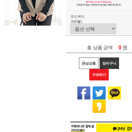
모드케이
크(5볼)
0
원
총 상품 금액
관심상품
장바구니
구매하기