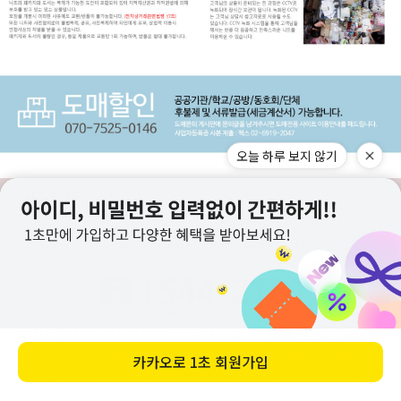
오늘 하루 보지 않기
구매고객 리뷰
상점정보
PC버전
이용안내
고객센터
도매전용몰
▲TOP
카카오로
1초 회원가입
ⓒ니뜨(knitt) All right knitt reserved.