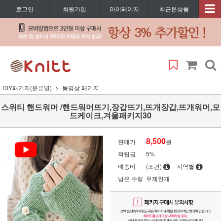
로그인
회원가입
마이페이지
최근본상품
DIY패키지(분류별)
동영상 패키지
스위티 핸드워머 /핸드워머뜨기,장갑뜨기,뜨개장갑,뜨개워머,모
드케이크,겨울패키지30
8,500
판매가
원
적립금
5%
배송비
(조건)
지역별
남은 수량
무제한개