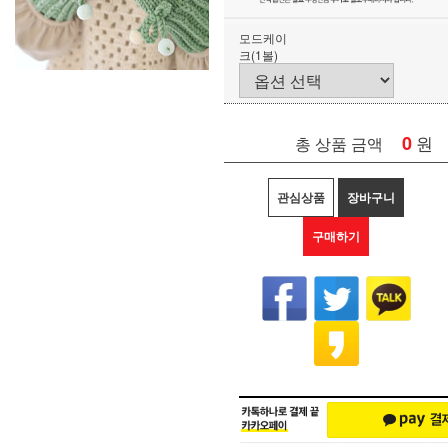
모드케이
크(1볼)
0
원
총 상품 금액
관심상품
장바구니
구매하기