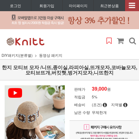
로그인
회원가입
마이페이지
최근본상품
DIY패키지(분류별)
동영상 패키지
한지 모티브 모자 /니뜨,종이실,라피아실,뜨개모자,코바늘모자,
모티브뜨개,버킷햇,벙거지모자,니뜨한지
39,000
판매가
원
적립금
5%
배송비
(조건)
지역별
남은 수량
무제한개