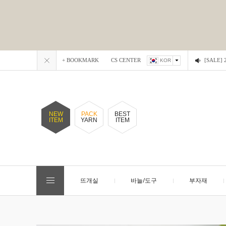
+ BOOKMARK
CS CENTER
[SALE
KOR
NEW
PACK
BEST
ITEM
YARN
ITEM
뜨개실
바늘/도구
부자재
EVENT