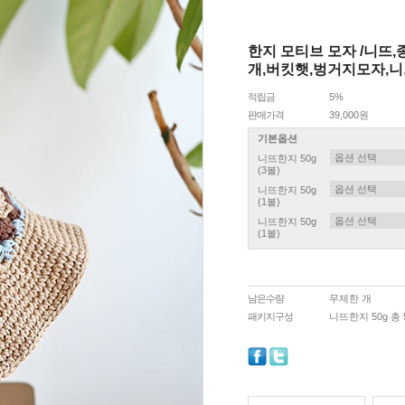
한지 모티브 모자 /니뜨
개,버킷햇,벙거지모자,
적립금
5%
판매가격
39,000원
기본옵션
니뜨한지 50g
(3볼)
니뜨한지 50g
(1볼)
니뜨한지 50g
(1볼)
남은수량
무제한 개
패키지구성
니뜨한지 50g 총 