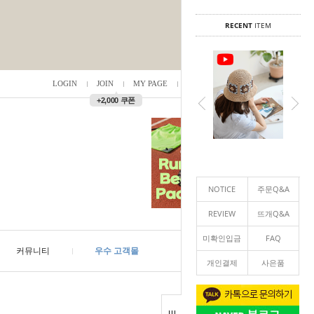
RECENT
ITEM
LOGIN
JOIN
MY PAGE
ORDER
/
0
▲
+2,000 쿠폰
NOTICE
주문Q&A
REVIEW
뜨개Q&A
미확인입금
FAQ
커뮤니티
우수 고객몰
개인결제
사은품