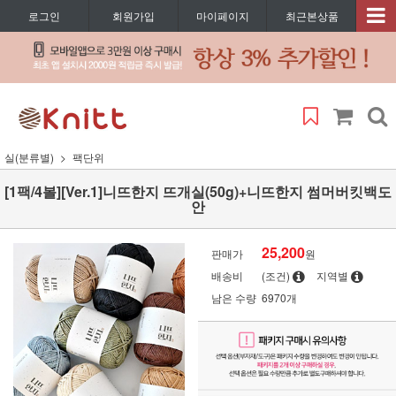
로그인
회원가입
마이페이지
최근본상품
실(분류별)
팩단위
[1팩/4볼][Ver.1]니뜨한지 뜨개실(50g)+니뜨한지 썸머버킷백도
안
25,200
판매가
원
배송비
(조건)
지역별
남은 수량
6970개