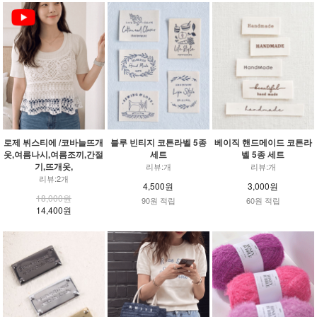
로제 뷔스티에 /코바늘뜨개
블루 빈티지 코튼라벨 5종
베이직 핸드메이드 코튼라
옷,여름나시,여름조끼,간절
세트
벨 5종 세트
기,뜨개옷,
리뷰:개
리뷰:개
리뷰:2개
4,500원
3,000원
18,000원
90원 적립
60원 적립
14,400원