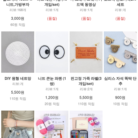
니뜨,가방부자
개입/set)
드덱 동영상
세트
리뷰:168개
리뷰:1개
리뷰:1개
리뷰:개
3,000원
(품절)
(품절)
(품절)
60원 적립
DIY 원형 네트망
니뜨 큰눈 와펜 (1
핀고정 가죽 라벨(3
심리스 자석 똑딱 단
쌍)
개입/set)
추
리뷰:개
리뷰:1개
리뷰:2개
리뷰:1개
5,500원
1,200원
5,500원
900원
110원 적립
20원 적립
110원 적립
10원 적립