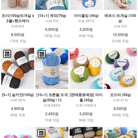
조이(100g)뜨개실 x
[10+1] 큐피(70g)
아이돌킹 (45g)
메르시 뜨개실 (100
2볼+핸드메이
g)
리뷰:5개
리뷰:287개
리뷰:8개
리뷰:3개
6,900원
3,200원
8,500원
10,500원
130원 적립
90원 적립
170원 적립
210원 적립
[5+1] 실키얀(100g)
[10+1] 코튼돌 뜨개
[판매종료예정] 아이
오드리 (50g)
실(50g) / 다
돌 (45g)
리뷰:55개
리뷰:21개
리뷰:643개
리뷰:10342개
4,900원
8,000원
2,450원
3,200원
90원 적립
240원 적립
70원 적립
90원 적립