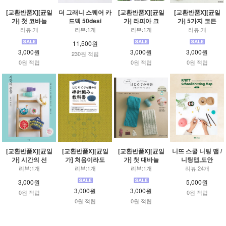
[교환반품X][균일
더 그래니 스퀘어 카
[교환반품X][균일
[교환반품X][균일
가] 첫 코바늘
드덱 50desi
가] 라피아 크
가] 5가지 코튼
리뷰:개
리뷰:1개
리뷰:1개
리뷰:개
11,500원
3,000원
3,000원
3,000원
230원 적립
0원 적립
0원 적립
0원 적립
[교환반품X][균일
[교환반품X][균일
[교환반품X][균일
니뜨 스쿨 니팅 맵 /
가] 시간의 선
가] 처음이라도
가] 첫 대바늘
니팅맵,도안
리뷰:1개
리뷰:1개
리뷰:1개
리뷰:24개
3,000원
5,000원
3,000원
3,000원
0원 적립
0원 적립
0원 적립
0원 적립