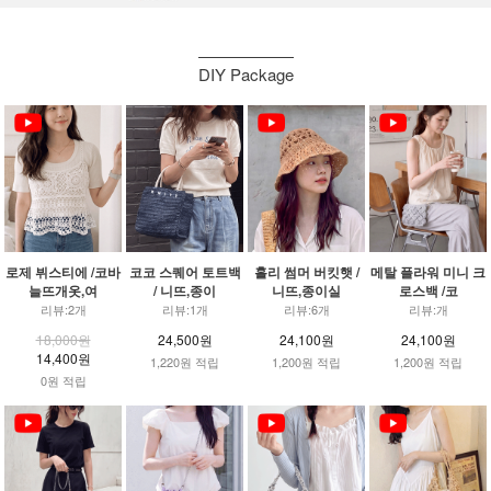
DIY Package
로제 뷔스티에 /코바
코코 스퀘어 토트백
홀리 썸머 버킷햇 /
메탈 플라워 미니 크
늘뜨개옷,여
/ 니뜨,종이
니뜨,종이실
로스백 /코
리뷰:2개
리뷰:1개
리뷰:6개
리뷰:개
18,000원
24,500원
24,100원
24,100원
14,400원
1,220원 적립
1,200원 적립
1,200원 적립
0원 적립