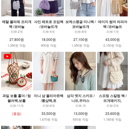
메탈 플라워 조리개
샤인 레트로 조임백
보케스팽글 미니백 /
데이지 썸머 라피아
백 /코바늘
/코바늘뜨개
코바늘뜨개
백 /코바늘뜨
리뷰:2개
리뷰:4개
리뷰:8개
리뷰:1개
27,800원
18,000원
27,100원
43,000원
1,390원 적립
900원 적립
1,350원 적립
2,150원 적립
과일 보틀 홀더 / 텀
미니 샴 플리아쥬백
삼각 엣지 스카프 /
스프링 스칼럽 백 /
블러백,보틀
/롱샴백,토
니뜨,우마스
뜨개패키지,
리뷰:11개
리뷰:6개
리뷰:개
리뷰:2개
(품절)
33,500원
13,000원
23,600원
1,670원 적립
650원 적립
1,180원 적립