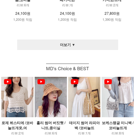
리뷰:6개
리뷰:개
리뷰:2개
24,100원
24,100원
27,800원
1,200원 적립
1,200원 적립
1,390원 적립
더보기 ▼
MD's Choice & BEST
로제 뷔스티에 /코바
홀리 썸머 버킷햇 /
데이지 썸머 라피아
보케스팽글 미니백 /
늘뜨개옷,여
니뜨,종이실
백 /코바늘뜨
코바늘뜨개
리뷰:2개
리뷰:6개
리뷰:1개
리뷰:8개