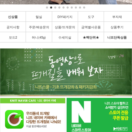
털실
DIY패키지
도구
부자재
신상품
공지사항
주문/배송문의
상품/뜨개문의
금액별사은품
상품후기
모드2
허니(45g)
수세미실
★팩단위★
니뜨단독상품