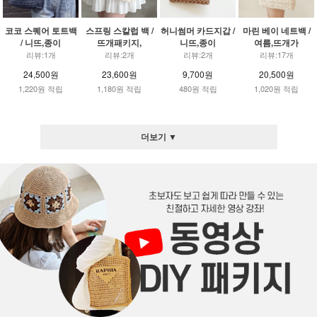
코코 스퀘어 토트백
스프링 스칼럽 백 /
허니썸머 카드지갑 /
마린 베이 네트백 /
/ 니뜨,종이
뜨개패키지,
니뜨,종이
여름,뜨개가
리뷰:1개
리뷰:2개
리뷰:2개
리뷰:17개
24,500원
23,600원
9,700원
20,500원
1,220원 적립
1,180원 적립
480원 적립
1,020원 적립
더보기 ▼