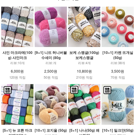
샤인 마크라메(100
[9+1] 니뜨 허니버블
보케 스팽글(100g)
[10+1] 카렌 뜨개실
g) 샤인마크
수세미 (80g
보케스팽글
(50g)
리뷰:10개
리뷰:개
리뷰:4개
리뷰:38개
6,000원
2,500원
10,800원
3,500원
120원 적립
50원 적립
210원 적립
70원 적립
[5+1] 뉴 코튼 마크
[10+1] 코지울 (50g)
[5+1] 나나(50g) 패
[10+1] 밀크얀(50g)