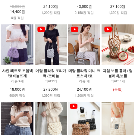
18,000원
24,100원
43,000원
27,100원
14,400원
1,200원 적립
2,150원 적립
1,350원 적립
0원 적립
샤인 레트로 조임백
메탈 플라워 조리개
메탈 플라워 미니 크
과일 보틀 홀더 / 텀
/코바늘뜨개
백 /코바늘
로스백 /코
블러백,보틀
리뷰:4개
리뷰:2개
리뷰:개
리뷰:11개
18,000원
27,800원
24,100원
(품절)
900원 적립
1,390원 적립
1,200원 적립