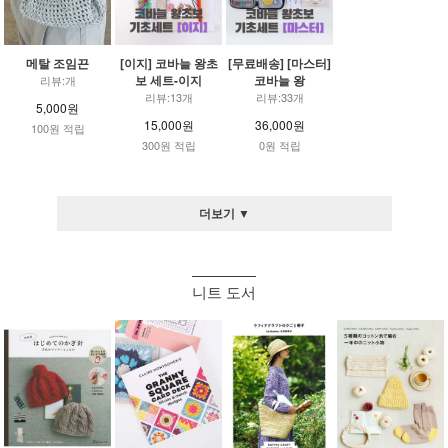
메탈 조임끈
[이지] 코바늘 왕초
[무료배송] [마스터]
보 세트-이지
코바늘 왕
리뷰:개
리뷰:13개
리뷰:33개
5,000원
15,000원
36,000원
100원 적립
300원 적립
0원 적립
더보기 ▼
니트 도서