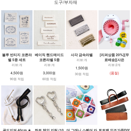
도구/부자재
블루 빈티지 코튼라
베이직 핸드메이드
사각 금속라벨
[리퍼상품 20%][무
벨 5종 세트
코튼라벨 5종
료배송][사은
리뷰:개
리뷰:개
리뷰:개
리뷰:2개
1,500원
4,500원
3,000원
(품절)
30원 적립
90원 적립
60원 적립
골드지퍼 40cm ★
하트 체인 키링 (10
더 그래니 스퀘어 카
토트백 인조가죽DIY