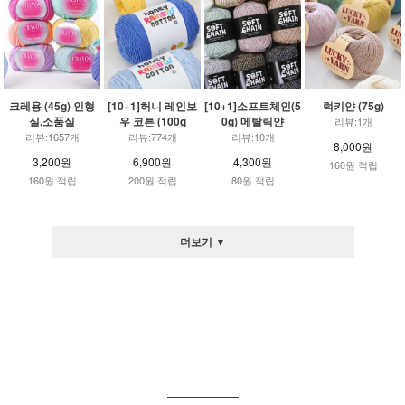
크레용 (45g) 인형
[10+1]허니 레인보
[10+1]소프트체인(5
럭키얀 (75g)
실,소품실
우 코튼 (100g
0g) 메탈릭얀
리뷰:1개
리뷰:1657개
리뷰:774개
리뷰:10개
8,000원
3,200원
6,900원
4,300원
160원 적립
160원 적립
200원 적립
80원 적립
더보기 ▼