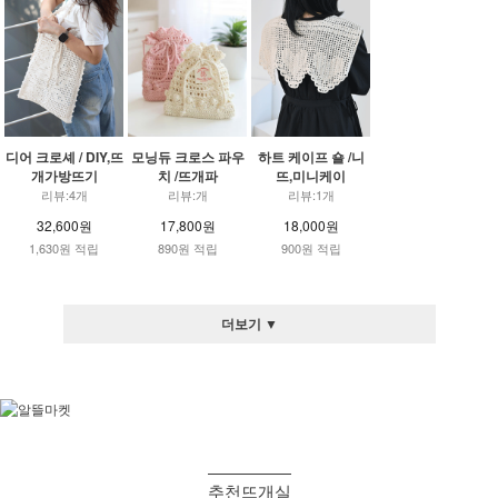
디어 크로셰 / DIY,뜨
모닝듀 크로스 파우
하트 케이프 숄 /니
개가방뜨기
치 /뜨개파
뜨,미니케이
리뷰:4개
리뷰:개
리뷰:1개
32,600원
17,800원
18,000원
1,630원 적립
890원 적립
900원 적립
더보기 ▼
추천뜨개실