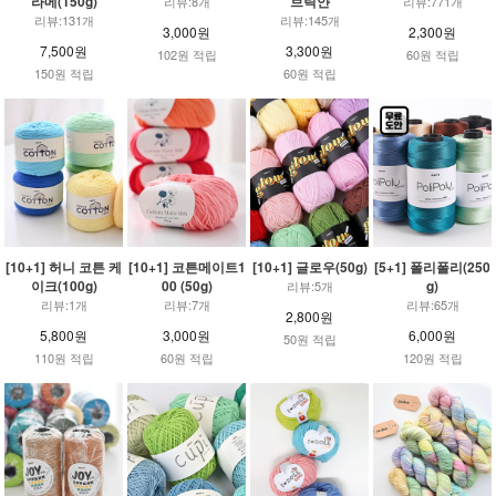
라메(150g)
브릭얀
리뷰:8개
리뷰:771개
리뷰:131개
리뷰:145개
3,000원
2,300원
7,500원
3,300원
102원 적립
60원 적립
150원 적립
60원 적립
[10+1] 허니 코튼 케
[10+1] 코튼메이트1
[10+1] 글로우(50g)
[5+1] 폴리폴리(250
이크(100g)
00 (50g)
g)
리뷰:5개
리뷰:1개
리뷰:7개
리뷰:65개
2,800원
5,800원
3,000원
6,000원
50원 적립
110원 적립
60원 적립
120원 적립