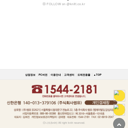
FOLLOW on @knitt.co.kr
상점정보
PC버전
이용안내
고객센터
도매전용몰
▲TOP
ⓒ니뜨(knitt) All right knitt reserved.