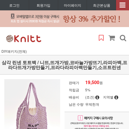
로그인
회원가입
마이페이지
최근본상품
DIY패키지(전체)
삼각 린넨 토트백 / 니뜨,뜨개가방,코바늘가방뜨기,라피아백,프
라다뜨개가방만들기,프라다라피아백만들기,소프트린넨
19,500
판매가
원
적립금
5%
배송비
(조건)
지역별
남은 수량
무제한개