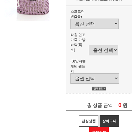
소프트린
넨(2볼)
타원 인조
가죽 가방
바닥(특
소)
(S)알파벳
재단 펠트
지
0
원
총 상품 금액
관심상품
장바구니