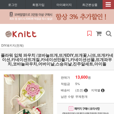
로그인
회원가입
마이페이지
최근본상품
DIY패키지(전체)
플라워 입체 파우치 /코바늘뜨개,뜨개DIY,뜨개꽃,니뜨,뜨개카네
이션,카네이션뜨개질,카네이션만들기,카네이션선물,뜨개파우
치,코바늘파우치,어버이날,스승의날,진주알세트,아이돌
13,600
판매가
원
적립금
5%
배송비
(조건)
지역별
남은 수량
무제한개