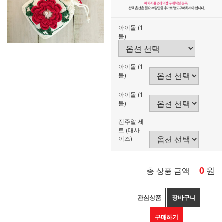
아이돌 (1
볼)
아이돌 (1
볼)
아이돌 (1
볼)
진주알 세
트 (대사
이즈)
0
원
총 상품 금액
관심상품
장바구니
구매하기