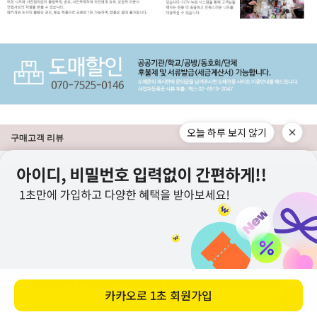
오늘 하루 보지 않기
구매고객 리뷰
상점정보
PC버전
이용안내
고객센터
도매전용몰
▲TOP
카카오로
1초 회원가입
ⓒ니뜨(knitt) All right knitt reserved.