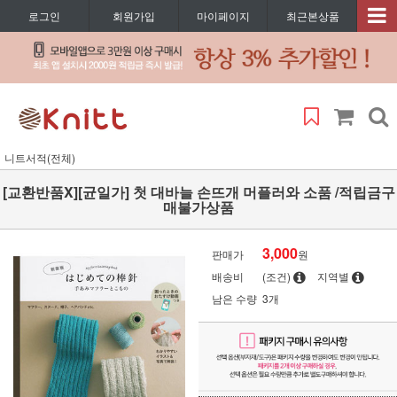
로그인
회원가입
마이페이지
최근본상품
니트서적(전체)
[교환반품X][균일가] 첫 대바늘 손뜨개 머플러와 소품 /적립금구
매불가상품
3,000
판매가
원
배송비
(조건)
지역별
남은 수량
3개