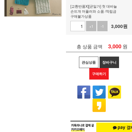
[교환반품X][균일가] 첫 대바늘
손뜨개 머플러와 소품 /적립금
구매불가상품
3,000
원
+1
-1
3,000
원
총 상품 금액
관심상품
장바구니
구매하기