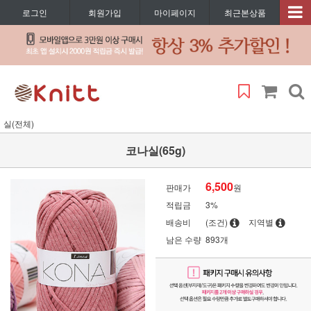
로그인
회원가입
마이페이지
최근본상품
실(전체)
코나실(65g)
6,500
판매가
원
적립금
3%
배송비
(조건)
지역별
남은 수량
893개