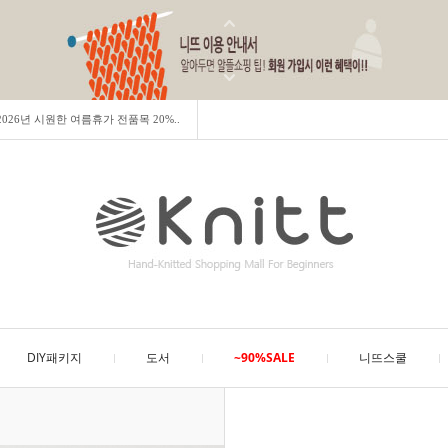
] 2026년 시원한 여름휴가 전품목 20%..
DIY패키지
도서
~90%SALE
니뜨스쿨