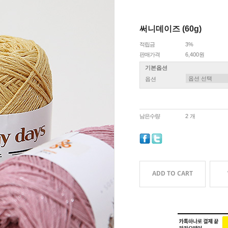
써니데이즈 (60g)
적립금
3%
판매가격
6,400원
기본옵션
옵션
남은수량
2 개
ADD TO CART