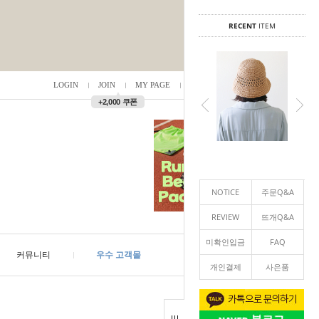
RECENT
ITEM
LOGIN
JOIN
MY PAGE
ORDER
/
0
▲
+2,000 쿠폰
NOTICE
주문Q&A
REVIEW
뜨개Q&A
미확인입금
FAQ
커뮤니티
우수 고객몰
개인결제
사은품