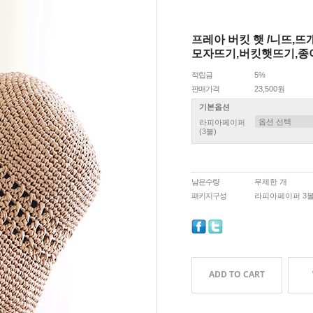
프레아 버킷 햇 /니뜨,
모자뜨기,버킷햇뜨기,종
적립금
5%
판매가격
23,500원
기본옵션
라피아페이퍼
(3볼)
남은수량
무제한 개
패키지구성
라피아페이퍼 3
ADD TO CART