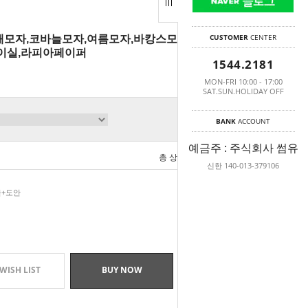
CUSTOMER
CENTER
뜨개모자,코바늘모자,여름모자,바캉스모자,벙거지
이실,라피아페이퍼
1544.2181
MON-FRI 10:00 - 17:00
SAT.SUN.HOLIDAY OFF
BANK
ACCOUNT
예금주 : 주식회사 썸유
총 상품 금액
0
원
신한 140-013-379106
볼+도안
WISH LIST
BUY NOW