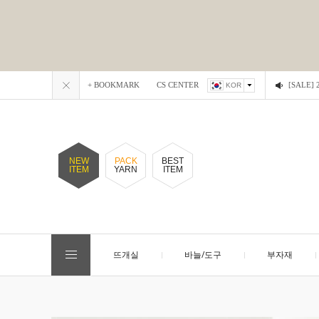
+ BOOKMARK
CS CENTER
[SALE
KOR
NEW
PACK
BEST
ITEM
YARN
ITEM
뜨개실
바늘/도구
부자재
EVENT