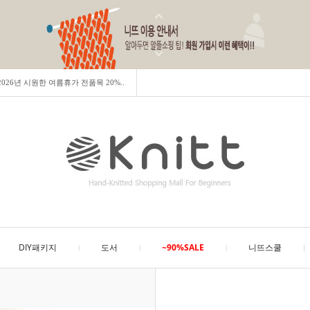
] 2026년 시원한 여름휴가 전품목 20%..
DIY패키지
도서
~90%SALE
니뜨스쿨