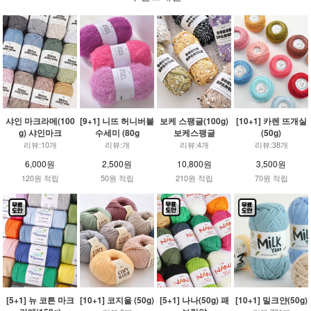
샤인 마크라메(100
[9+1] 니뜨 허니버블
보케 스팽글(100g)
[10+1] 카렌 뜨개실
g) 샤인마크
수세미 (80g
보케스팽글
(50g)
리뷰:10개
리뷰:개
리뷰:4개
리뷰:38개
6,000원
2,500원
10,800원
3,500원
120원 적립
50원 적립
210원 적립
70원 적립
[5+1] 뉴 코튼 마크
[10+1] 코지울 (50g)
[5+1] 나나(50g) 패
[10+1] 밀크얀(50g)