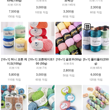
라메(150g)
브릭얀
리뷰:8개
리뷰:771개
리뷰:131개
리뷰:145개
3,000원
2,300원
7,500원
3,300원
102원 적립
60원 적립
150원 적립
60원 적립
[10+1] 허니 코튼 케
[10+1] 코튼메이트1
[10+1] 글로우(50g)
[5+1] 폴리폴리(250
이크(100g)
00 (50g)
g)
리뷰:5개
리뷰:1개
리뷰:7개
리뷰:65개
2,800원
5,800원
3,000원
6,000원
50원 적립
110원 적립
60원 적립
120원 적립