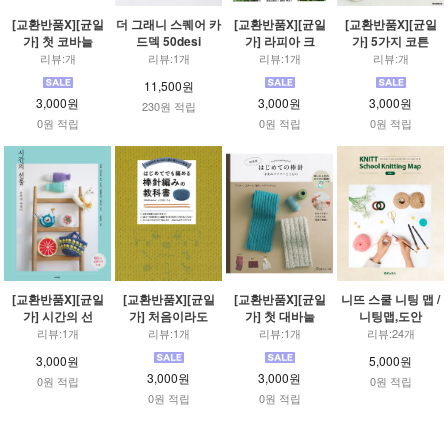
[교환반품X][균일
더 그래니 스퀘어 카
[교환반품X][균일
[교환반품X][균일
가] 첫 코바늘
드덱 50desi
가] 라피아 크
가] 5가지 코튼
리뷰:개
리뷰:1개
리뷰:1개
리뷰:개
11,500원
3,000원
3,000원
3,000원
230원 적립
0원 적립
0원 적립
0원 적립
[교환반품X][균일
[교환반품X][균일
[교환반품X][균일
니뜨 스쿨 니팅 맵 /
가] 시간의 선
가] 처음이라도
가] 첫 대바늘
니팅맵,도안
리뷰:1개
리뷰:1개
리뷰:1개
리뷰:24개
3,000원
5,000원
3,000원
3,000원
0원 적립
0원 적립
0원 적립
0원 적립