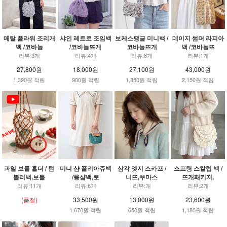
메탈 플라워 조리개
샤인 레트로 조임백
보케스팽글 미니백 /
데이지 썸머 라피아
백 /코바늘
/코바늘뜨개
코바늘뜨개
백 /코바늘뜨
리뷰:3개
리뷰:4개
리뷰:8개
리뷰:1개
27,800원
18,000원
27,100원
43,000원
1,390원 적립
900원 적립
1,350원 적립
2,150원 적립
과일 보틀 홀더 / 텀
미니 샴 플리아쥬백
삼각 엣지 스카프 /
스프링 스칼럽 백 /
블러백,보틀
/롱샴백,토
니뜨,우마스
뜨개패키지,
리뷰:11개
리뷰:6개
리뷰:개
리뷰:2개
(품절)
33,500원
13,000원
23,600원
1,670원 적립
650원 적립
1,180원 적립