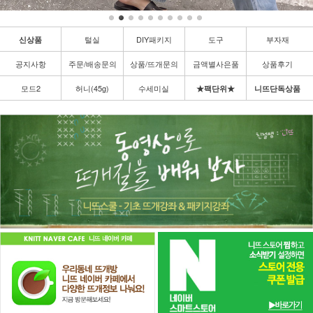
털실
DIY패키지
도구
부자재
신상품
공지사항
주문/배송문의
상품/뜨개문의
금액별사은품
상품후기
모드2
허니(45g)
수세미실
★팩단위★
니뜨단독상품