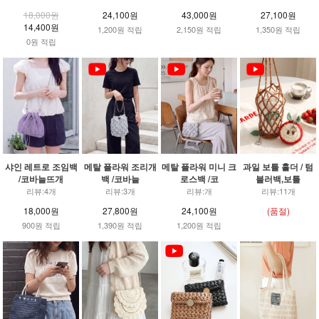
18,000원
24,100원
43,000원
27,100원
14,400원
1,200원 적립
2,150원 적립
1,350원 적립
0원 적립
샤인 레트로 조임백
메탈 플라워 조리개
메탈 플라워 미니 크
과일 보틀 홀더 / 텀
/코바늘뜨개
백 /코바늘
로스백 /코
블러백,보틀
리뷰:4개
리뷰:3개
리뷰:개
리뷰:11개
18,000원
27,800원
24,100원
(품절)
900원 적립
1,390원 적립
1,200원 적립