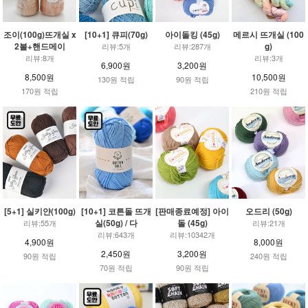
조이(100g)뜨개실 x
[10+1] 큐피(70g)
아이돌킹 (45g)
메르시 뜨개실 (100
2볼+핸드메이
g)
리뷰:5개
리뷰:287개
리뷰:8개
리뷰:3개
6,900원
3,200원
8,500원
10,500원
130원 적립
90원 적립
170원 적립
210원 적립
[5+1] 실키얀(100g)
[10+1] 코튼돌 뜨개
[판매종료예정] 아이
오드리 (50g)
실(50g) / 다
돌 (45g)
리뷰:55개
리뷰:21개
리뷰:643개
리뷰:10342개
4,900원
8,000원
2,450원
3,200원
90원 적립
240원 적립
70원 적립
90원 적립