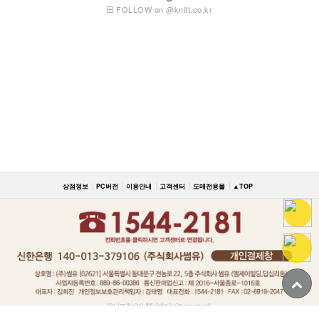
FOLLOW on @knitt.co.kr
상점정보
PC버전
이용안내
고객센터
도매전용몰
▲TOP
ⓒ니뜨(knitt) All right knitt reserved.