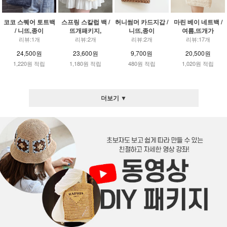
코코 스퀘어 토트백
스프링 스칼럽 백 /
허니썸머 카드지갑 /
마린 베이 네트백 /
/ 니뜨,종이
뜨개패키지,
니뜨,종이
여름,뜨개가
리뷰:1개
리뷰:2개
리뷰:2개
리뷰:17개
24,500원
23,600원
9,700원
20,500원
1,220원 적립
1,180원 적립
480원 적립
1,020원 적립
더보기 ▼