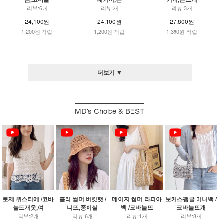
리뷰:6개
리뷰:개
리뷰:3개
24,100원
24,100원
27,800원
1,200원 적립
1,200원 적립
1,390원 적립
더보기 ▼
MD's Choice & BEST
로제 뷔스티에 /코바
홀리 썸머 버킷햇 /
데이지 썸머 라피아
보케스팽글 미니백 /
늘뜨개옷,여
니뜨,종이실
백 /코바늘뜨
코바늘뜨개
리뷰:2개
리뷰:6개
리뷰:1개
리뷰:8개