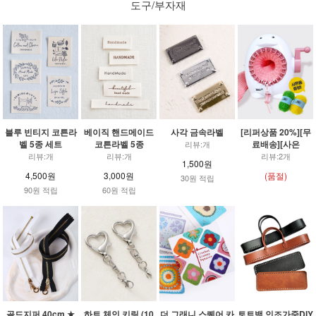
도구/부자재
블루 빈티지 코튼라
베이직 핸드메이드
사각 금속라벨
[리퍼상품 20%][무
벨 5종 세트
코튼라벨 5종
료배송][사은
리뷰:개
리뷰:개
리뷰:개
리뷰:2개
1,500원
4,500원
3,000원
(품절)
30원 적립
90원 적립
60원 적립
골드지퍼 40cm ★
하트 체인 키링 (10
더 그래니 스퀘어 카
토트백 인조가죽DIY