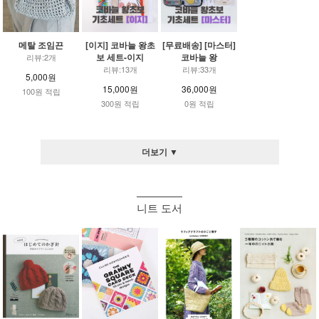
메탈 조임끈
[이지] 코바늘 왕초
[무료배송] [마스터]
보 세트-이지
코바늘 왕
리뷰:2개
리뷰:13개
리뷰:33개
5,000원
15,000원
36,000원
100원 적립
300원 적립
0원 적립
더보기 ▼
니트 도서