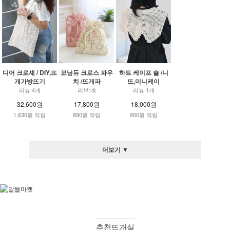
디어 크로셰 / DIY,뜨
모닝듀 크로스 파우
하트 케이프 숄 /니
개가방뜨기
치 /뜨개파
뜨,미니케이
리뷰:4개
리뷰:개
리뷰:1개
32,600원
17,800원
18,000원
1,630원 적립
890원 적립
900원 적립
더보기 ▼
추천뜨개실