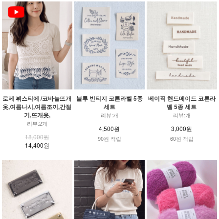
로제 뷔스티에 /코바늘뜨개
블루 빈티지 코튼라벨 5종
베이직 핸드메이드 코튼라
옷,여름나시,여름조끼,간절
세트
벨 5종 세트
기,뜨개옷,
리뷰:개
리뷰:개
리뷰:2개
4,500원
3,000원
18,000원
90원 적립
60원 적립
14,400원