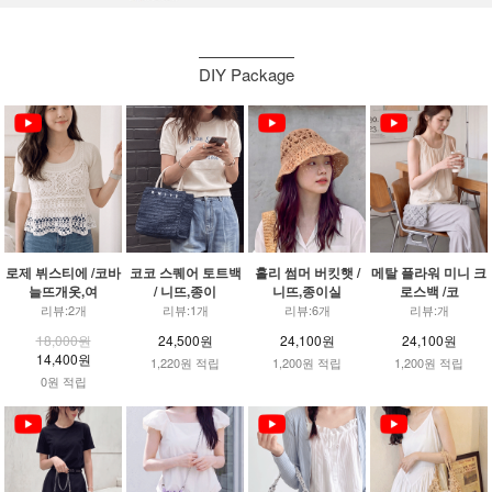
DIY Package
로제 뷔스티에 /코바
코코 스퀘어 토트백
홀리 썸머 버킷햇 /
메탈 플라워 미니 크
늘뜨개옷,여
/ 니뜨,종이
니뜨,종이실
로스백 /코
리뷰:2개
리뷰:1개
리뷰:6개
리뷰:개
18,000원
24,500원
24,100원
24,100원
14,400원
1,220원 적립
1,200원 적립
1,200원 적립
0원 적립