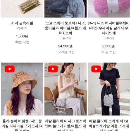
사각 금속라벨
코코 스퀘어 토트백 / 니뜨,
[9+1] 니뜨 허니버블수세미
종이실,라피아실,여름,뜨개
(80g) 수세미실 날개사 수
리뷰:개
DIY,코바
세미뜨개
1,500원
리뷰:1개
리뷰:개
30원 적립
24,500원
2,500원
1,220원 적립
50원 적립
홀리 썸머 버킷햇 /니뜨,종
메탈 플라워 미니 크로스백
메탈 플라워 조리개 백 /코
이실,라피아실,뜨개모자,여
/코바늘뜨개가방,여름,뜨개
바늘뜨개가방,여름,뜨개패
름,코바늘
패키지,손
키지,손뜨개