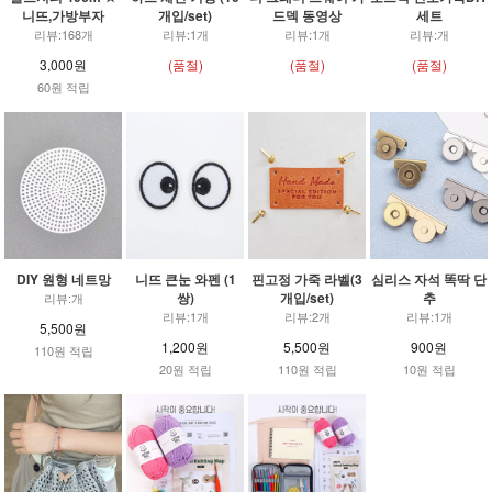
니뜨,가방부자
개입/set)
드덱 동영상
세트
리뷰:168개
리뷰:1개
리뷰:1개
리뷰:개
3,000원
(품절)
(품절)
(품절)
60원 적립
DIY 원형 네트망
니뜨 큰눈 와펜 (1
핀고정 가죽 라벨(3
심리스 자석 똑딱 단
쌍)
개입/set)
추
리뷰:개
리뷰:1개
리뷰:2개
리뷰:1개
5,500원
1,200원
5,500원
900원
110원 적립
20원 적립
110원 적립
10원 적립