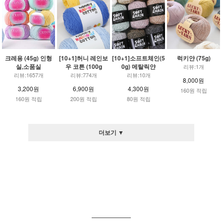
크레용 (45g) 인형
[10+1]허니 레인보
[10+1]소프트체인(5
럭키얀 (75g)
실,소품실
우 코튼 (100g
0g) 메탈릭얀
리뷰:1개
리뷰:1657개
리뷰:774개
리뷰:10개
8,000원
3,200원
6,900원
4,300원
160원 적립
160원 적립
200원 적립
80원 적립
더보기 ▼