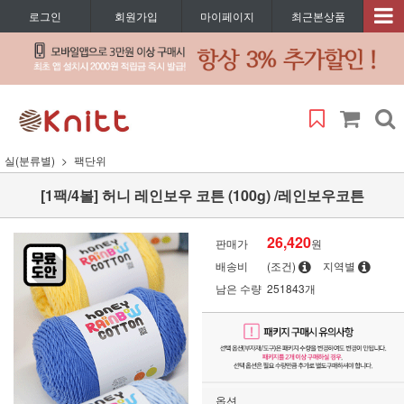
로그인
회원가입
마이페이지
최근본상품
실(분류별)
팩단위
[1팩/4볼] 허니 레인보우 코튼 (100g) /레인보우코튼
26,420
판매가
원
배송비
(조건)
지역별
남은 수량
251843개
옵션