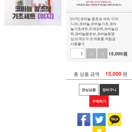
[이지] 코바늘 왕초보 세트-이지
/니뜨,코바늘,코바늘기초,코바
늘기초세트,뜨개강좌,코바늘강
좌,코바늘왕초보,코바늘동영
상,뜨개도구,뜨개용품,적립금
사용불가
15,000
원
+1
-1
15,000
원
총 상품 금액
관심상품
장바구니
구매하기