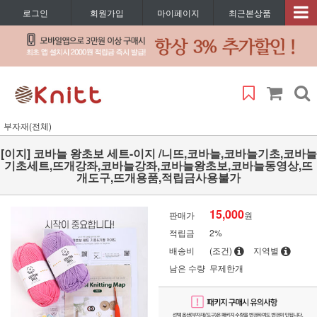
로그인
회원가입
마이페이지
최근본상품
부자재(전체)
[이지] 코바늘 왕초보 세트-이지 /니뜨,코바늘,코바늘기초,코바늘
기초세트,뜨개강좌,코바늘강좌,코바늘왕초보,코바늘동영상,뜨
개도구,뜨개용품,적립금사용불가
15,000
판매가
원
적립금
2%
배송비
(조건)
지역별
남은 수량
무제한개