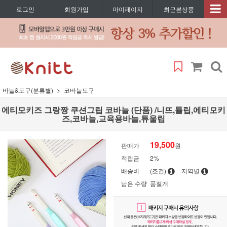
로그인
회원가입
마이페이지
최근본상품
바늘&도구(분류별)
코바늘도구
에티모키즈 그랑짱 쿠션그립 코바늘 (단품) /니뜨,튤립,에티모키
즈,코바늘,교육용바늘,튜울립
19,500
판매가
원
적립금
2%
배송비
(조건)
지역별
남은 수량
품절개