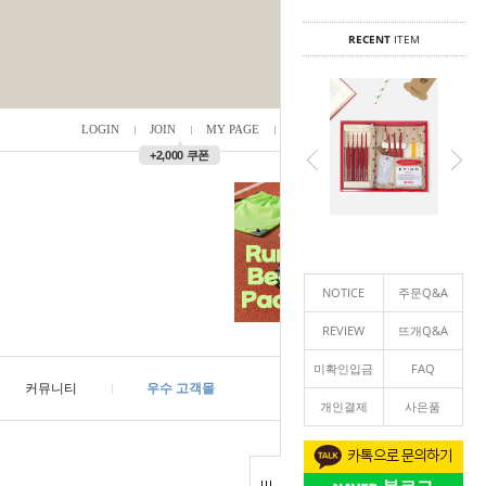
RECENT
ITEM
LOGIN
JOIN
MY PAGE
ORDER
/
0
▲
+2,000 쿠폰
NOTICE
주문Q&A
REVIEW
뜨개Q&A
미확인입금
FAQ
커뮤니티
우수 고객몰
개인결제
사은품