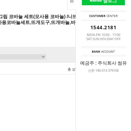
CUSTOMER
CENTER
립 코바늘 세트(모사용 코바늘) /니뜨,코바늘,
용코바늘세트,뜨개도구,뜨개바늘,바늘세트,뜨
1544.2181
MON-FRI 10:00 - 17:00
SAT.SUN.HOLIDAY OFF
BANK
ACCOUNT
예금주 : 주식회사 썸유
총 상품 금액
0
원
신한 140-013-379106