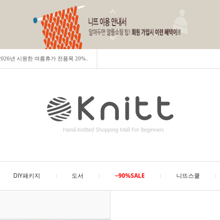
] 2026년 시원한 여름휴가 전품목 20%..
DIY패키지
도서
~90%SALE
니뜨스쿨