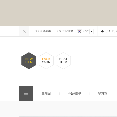
+ BOOKMARK
CS CENTER
[SALE
KOR
NEW
PACK
BEST
ITEM
YARN
ITEM
뜨개실
바늘/도구
부자재
EVENT