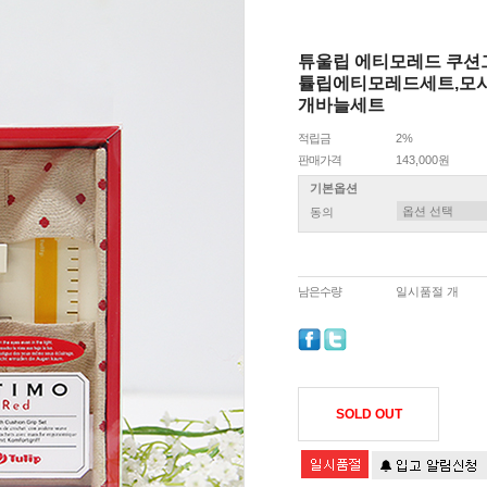
튜울립 에티모레드 쿠션그
튤립에티모레드세트,모사
개바늘세트
적립금
2%
판매가격
143,000원
기본옵션
동의
남은수량
일시품절 개
SOLD OUT