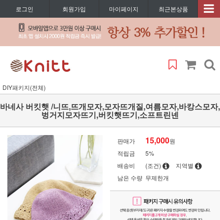
로그인
회원가입
마이페이지
최근본상품
DIY패키지(전체)
바네사 버킷햇 /니뜨,뜨개모자,모자뜨개질,여름모자,바캉스모자,
벙거지모자뜨기,버킷햇뜨기,소프트린넨
15,000
판매가
원
적립금
5%
배송비
(조건)
지역별
남은 수량
무제한개