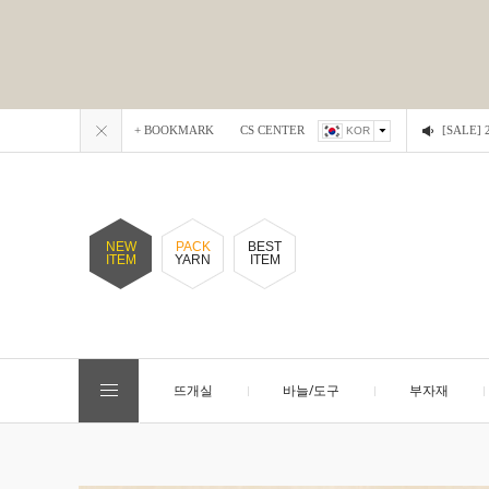
+ BOOKMARK
CS CENTER
[SALE
KOR
NEW
PACK
BEST
ITEM
YARN
ITEM
뜨개실
바늘/도구
부자재
EVENT