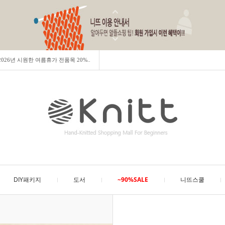
] 2026년 시원한 여름휴가 전품목 20%..
DIY패키지
도서
~90%SALE
니뜨스쿨