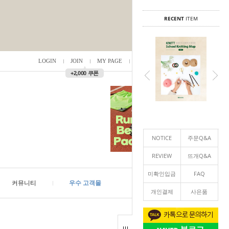
RECENT
ITEM
LOGIN
JOIN
MY PAGE
ORDER
/
0
▲
+2,000 쿠폰
NOTICE
주문Q&A
REVIEW
뜨개Q&A
미확인입금
FAQ
커뮤니티
우수 고객몰
개인결제
사은품