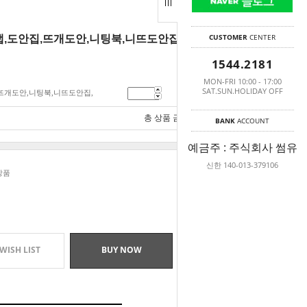
CUSTOMER
CENTER
팅맵,도안집,뜨개도안,니팅북,니뜨도안집,유료도
1544.2181
MON-FRI 10:00 - 17:00
SAT.SUN.HOLIDAY OFF
,뜨개도안,니팅북,니뜨도안집,
5,000
원
총 상품 금액
5,000
원
BANK
ACCOUNT
예금주 : 주식회사 썸유
신한 140-013-379106
상품
WISH LIST
BUY NOW