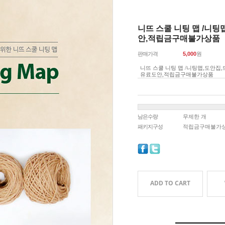
니뜨 스쿨 니팅 맵 /니
안,적립금구매불가상품
판매가격
5,000
원
니뜨 스쿨 니팅 맵 /니팅맵,도안집
유료도안,적립금구매불가상품
남은수량
무제한 개
패키지구성
적립금구매불가
ADD TO CART