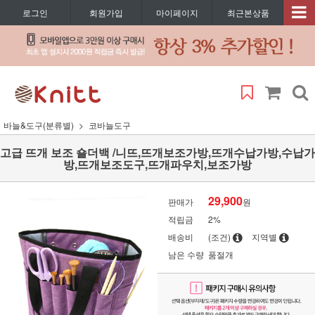
로그인
회원가입
마이페이지
최근본상품
바늘&도구(분류별)
코바늘도구
고급 뜨개 보조 숄더백 /니뜨,뜨개보조가방,뜨개수납가방,수납가
방,뜨개보조도구,뜨개파우치,보조가방
29,900
판매가
원
적립금
2%
배송비
(조건)
지역별
남은 수량
품절개