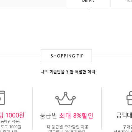
DETAIL
RE