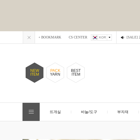
+ BOOKMARK
CS CENTER
[SALE
KOR
NEW
PACK
BEST
ITEM
YARN
ITEM
뜨개실
바늘/도구
부자재
EVENT