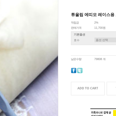
튜울립 에띠모 레이스용
적립금
2%
판매가격
11,700원
기본옵션
호수
남은수량
79808 개
ADD TO CART