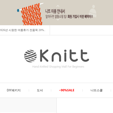
] 2026년 시원한 여름휴가 전품목 20%..
DIY패키지
도서
~90%SALE
니뜨스쿨