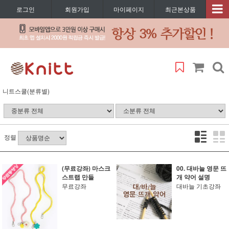
로그인
회원가입
마이페이지
최근본상품
니트스쿨(분류별)
정렬
(무료강좌) 마스크
00. 대바늘 영문 뜨
스트랩 만들
개 약어 설명
무료강좌
대바늘 기초강좌