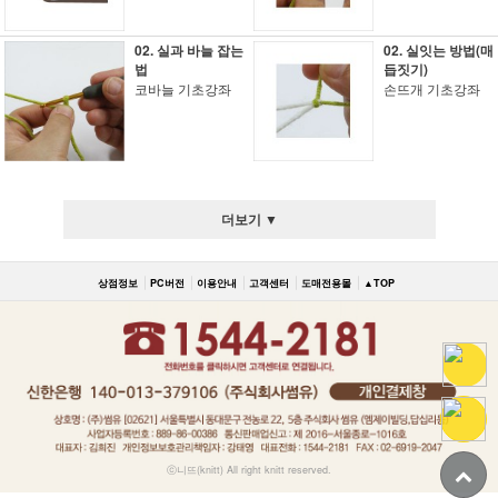
02. 실과 바늘 잡는
02. 실잇는 방법(매
법
듭짓기)
코바늘 기초강좌
손뜨개 기초강좌
더보기 ▼
상점정보
PC버전
이용안내
고객센터
도매전용몰
▲TOP
ⓒ니뜨(knitt) All right knitt reserved.