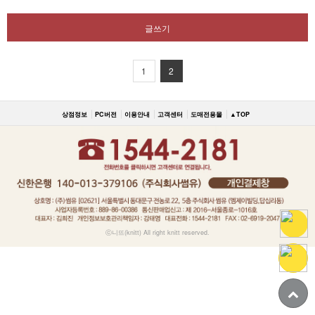
글쓰기
1
2
상점정보
PC버전
이용안내
고객센터
도매전용몰
▲TOP
ⓒ니뜨(knitt) All right knitt reserved.