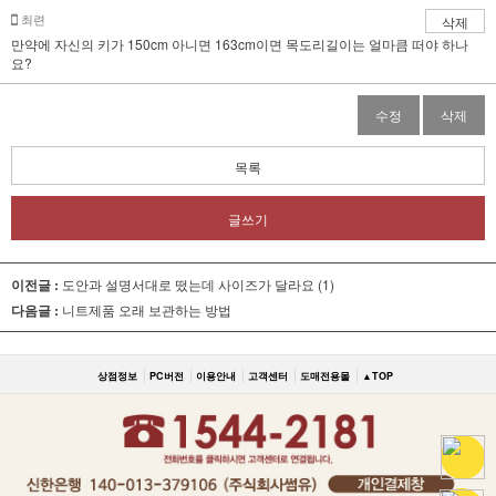
최련
삭제
만약에 자신의 키가 150cm 아니면 163cm이면 목도리길이는 얼마큼 떠야 하나
요?
수정
삭제
목록
글쓰기
이전글 :
도안과 설명서대로 떴는데 사이즈가 달라요 (1)
다음글 :
니트제품 오래 보관하는 방법
상점정보
PC버전
이용안내
고객센터
도매전용몰
▲TOP