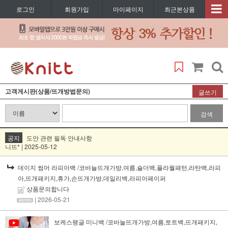
로그인
회원가입
마이페이지
최근본상품
고객게시판(상품/뜨개방법문의)
글쓰기
검색
공지
도안 관련 필독 안내사항
니뜨* | 2025-05-12
데이지 썸머 라피아백 /코바늘뜨개가방,여름,숄더백,플라월패턴,라탄백,라피
아,뜨개패키지,휴가,손뜨개가방,데일리백,라피아페이퍼
상품문의합니다
| 2026-05-21
보케스팽글 미니백 /코바늘뜨개가방,여름,토트백,뜨개패키지,