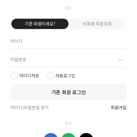
네이버로 로그인
카카오톡으로 로그인
기존 회원이세요?
비회원 주문조회
애플로 로그인
비회원이신가요?
회원이 되시면 빠른 신상품 정보와 다양한 할인 혜택을 받으실 수 있습니다.
회원가입
아이디저장
자동로그인
기존 회원 로그인
상점정보
PC버전
이용안내
고객센터
도매전용몰
▲TOP
아이디/비밀번호 찾기
회원가입