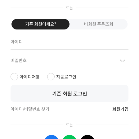
네이버로 로그인
카카오톡으로 로그인
기존 회원이세요?
비회원 주문조회
애플로 로그인
비회원이신가요?
회원이 되시면 빠른 신상품 정보와 다양한 할인 혜택을 받으실 수 있습니다.
회원가입
아이디저장
자동로그인
기존 회원 로그인
상점정보
PC버전
이용안내
고객센터
도매전용몰
▲TOP
아이디/비밀번호 찾기
회원가입