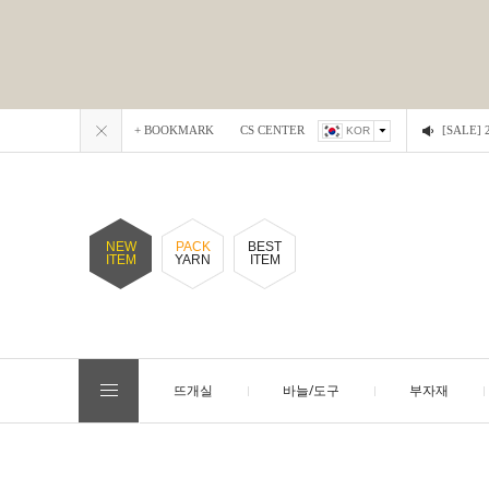
+ BOOKMARK
CS CENTER
[SALE
KOR
NEW
PACK
BEST
ITEM
YARN
ITEM
뜨개실
바늘/도구
부자재
EVENT