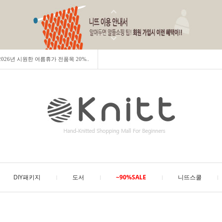
] 2026년 시원한 여름휴가 전품목 20%..
DIY패키지
도서
~90%SALE
니뜨스쿨