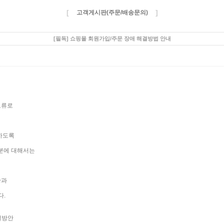
[
]
고객게시판(주문/배송문의)
[필독] 쇼핑몰 회원가입/주문 장애 해결방법 안내
오류로
하도록
부분에 대해서는
황과
다.
결방안