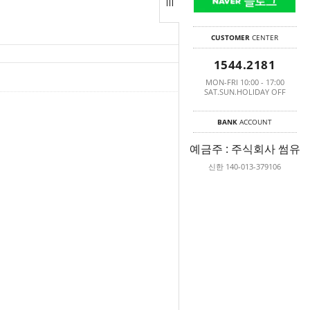
CUSTOMER
CENTER
1544.2181
MON-FRI 10:00 - 17:00
53095
Hits :
SAT.SUN.HOLIDAY OFF
BANK
ACCOUNT
예금주 : 주식회사 썸유
신한 140-013-379106