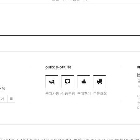
QUICK SHOPPING
R
[
동
※
썸유
공지사항
상품문의
구매후기
주문조회
가기