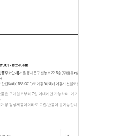
HOME
TOP
ETURN / EXCHANGE
반품주소안내]
서울 동대문구 전농로 22, 5층 (주)썸유 (엠제이빌딩,답십리
)
 한진택배 (1588-0011)로 이용 / 타택배 이용시 선불로 발송
반품은 구매일로부터 7일 이내에만 가능하며. 이 기간이 지난 상품
은
미개봉 정상제품이더라도 교환/반품이 불가능합니다.