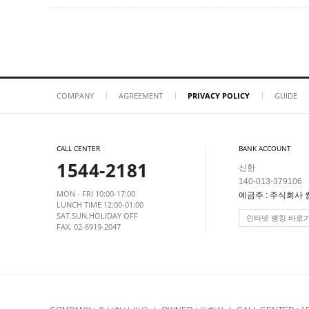
COMPANY
AGREEMENT
PRIVACY POLICY
GUIDE
CALL CENTER
BANK ACCOUNT
1544-2181
신한
140-013-379106
MON - FRI 10:00-17:00
예금주 : 주식회사 
LUNCH TIME 12:00-01:00
SAT.SUN.HOLIDAY OFF
인터넷 뱅킹 바로
FAX. 02-6919-2047