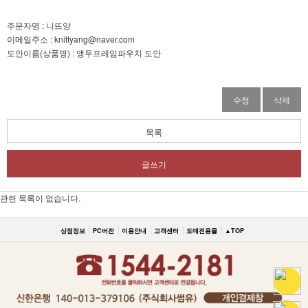
주문자명 : 니뜨양
이메일주소 : knittyang@naver.com
도안이름(상품명) : 앵두프레임파우치 도안
수정
삭제
목록
글쓰기
관련 목록이 없습니다.
상점정보
PC버전
이용안내
고객센터
도매전용몰
▲TOP