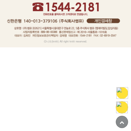
ⓒ니뜨(knitt) All right knitt reserved.